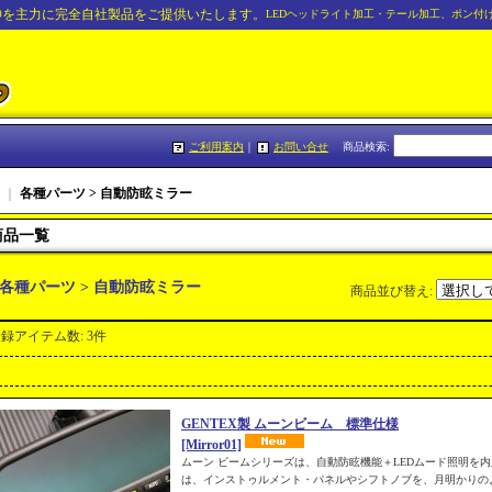
神を主力に完全自社製品をご提供いたします。
LEDヘッドライト加工・テール加工、ポン付
ご利用案内
｜
お問い合せ
商品検索
:
｜
各種パーツ > 自動防眩ミラー
商品一覧
各種パーツ > 自動防眩ミラー
商品並び替え
:
登録アイテム数
:
3件
GENTEX製 ムーンビーム 標準仕様
[Mirror01]
ムーン ビームシリーズは、自動防眩機能＋LEDムード照明を内
は、インストゥルメント・パネルやシフトノブを、月明かりの