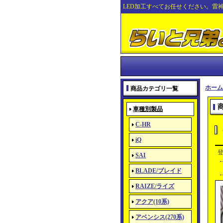
LED加工すべてお任せください。雷
ホーム
商品カテゴリ一覧
車種別製品
C-HR
iQ
SAI
BLADE/ブレイド
RAIZE/ライズ
アクア(10系)
アベンシス(270系)