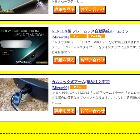
トヨタセーフティセ…
｜
GENTEX製 フレームレス自動防眩ルームミラー
[Mirror04]
『レクサスRC』 『トヨタ MIRAI』 などに純正採用されて
ラー、『フレームレスタイプ』 をラインナップに追加です。
と逆台形のシェ…
｜
カムロック式アーム(単品注文不可)
[Mirror00]
トヨタ86やスバルBRZのような純正ルームミラーが『カムロッ
する場合に必要なオプションとなります。こちらをご選択頂い
クに…
｜