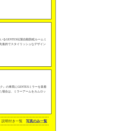
いるGENTEX社製自動防眩ルームミ
先進的でスタイリッシュなデザイン
ク』の車両にGENTEXミラーを装着
た場合は、ミラーアームをカムロッ
説明付き一覧
写真のみ一覧