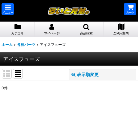
メニュー
カート
カテゴリ
マイページ
商品検索
ご利用案内
ホーム
>
各種パーツ
>
アイスフューズ
アイスフューズ
表示順変更
閉じる
0
件
表示数
:
並び順
:
絞り込む