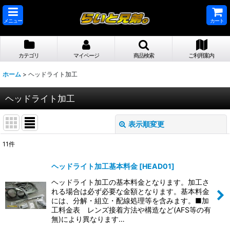
メニュー
カート
カテゴリ
マイページ
商品検索
ご利用案内
ホーム
>
ヘッドライト加工
ヘッドライト加工
表示順変更
閉じる
11
件
表示数
:
ヘッドライト加工基本料金
[
HEAD01
]
並び順
:
ヘッドライト加工の基本料金となります。加工さ
れる場合は必ず必要な金額となります。基本料金
には、分解・組立・配線処理等を含みます。■加
絞り込む
工料金表 レンズ接着方法や構造など(AFS等の有
無)により異なります…