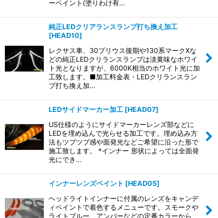
ーペイント(塗りわけ有…
純正LEDクリアランスランプ打ち換え加工
[
HEAD10
]
レクサス車、30プリウス後期や130系マークXな
どの純正LEDクリランスランプは淡黄味なホワイ
ト光となりますが、6000K相当のホワイト光に加
工致します。■加工料金表・LEDクリランスラン
プ打ち換え加…
LEDサイドマーカー加工
[
HEAD07
]
US仕様のようにサイドマーカーレンズ部などに
LEDを埋め込んで光らせる加工です。埋め込み方
法もツブツブ感や面発光などご希望に沿った形で
施工致します。 *インナー 形状によっては全面発
光にでき…
インナーレンズペイント
[
HEAD05
]
ヘッドライトインナーに付属のレンズをキャンデ
ィペイントで着色するメニューです。スモークや
ライトブルー、アンバーなどの定番カラーから、