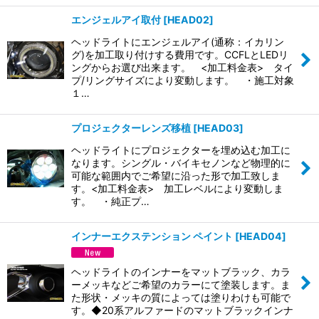
エンジェルアイ取付
[
HEAD02
]
ヘッドライトにエンジェルアイ(通称：イカリン
グ)を加工取り付けする費用です。CCFLとLEDリ
ングからお選び出来ます。 <加工料金表> タイ
プ/リングサイズにより変動します。 ・施工対象
１…
プロジェクターレンズ移植
[
HEAD03
]
ヘッドライトにプロジェクターを埋め込む加工に
なります。シングル・バイキセノンなど物理的に
可能な範囲内でご希望に沿った形で加工致しま
す。<加工料金表> 加工レベルにより変動しま
す。 ・純正プ…
インナーエクステンション ペイント
[
HEAD04
]
ヘッドライトのインナーをマットブラック、カラ
ーメッキなどご希望のカラーにて塗装します。ま
た形状・メッキの質によっては塗りわけも可能で
す。◆20系アルファードのマットブラックインナ