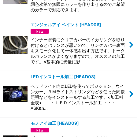
調色次第で無限にカラーを作り出せるのでご希望
のカラーで対応できます。…
エンジェルアイ ペイント
[
HEAD06
]
インナー塗装にクリアカバーのイカリングを取り
付けるとバランスが悪いので、リングカバー表面
をスモーク化して一体感を出す方法です。トータ
ルバランスがよくなりますので、オススメの加工
です。※基本的に光量に影…
LEDインストール加工
[
HEAD08
]
ヘッドライト内にLEDを使ってポジション、ウイ
ンカー、３Ｍライトストリングなどを使った間接
照明などをインストールする加工です。<加工料
金表> ・ＬＥＤインストール加工 ・・・
ASK&n…
モノアイ加工
[
HEAD09
]