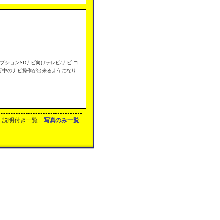
ションSDナビ向けテレビ/ナビ コ
行中のナビ操作が出来るようになり
説明付き一覧
写真のみ一覧