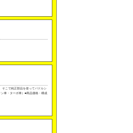
ん。そこで純正部品を使ってパドルシ
ソリン車・ターボ車）■商品価格・構成