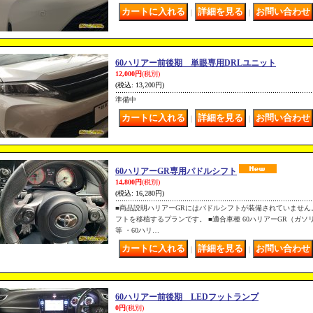
｜
｜
60ハリアー前後期 単眼専用DRLユニット
12,000円
(税別)
(税込
:
13,200円)
準備中
｜
｜
60ハリアーGR専用パドルシフト
14,800円
(税別)
(税込
:
16,280円)
■商品説明ハリアーGRにはパドルシフトが装備されていませ
フトを移植するプランです。 ■適合車種 60ハリアーGR（ガ
等 ・60ハリ…
｜
｜
60ハリアー前後期 LEDフットランプ
0円
(税別)