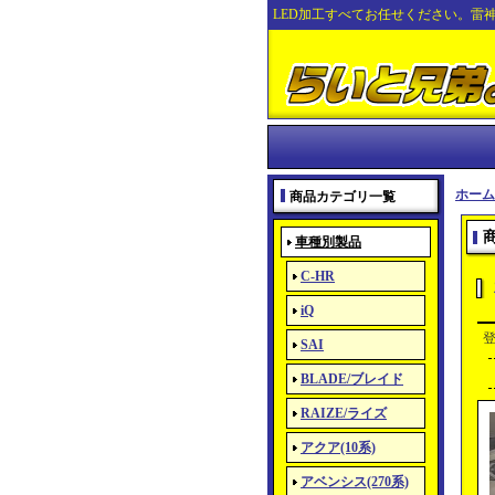
LED加工すべてお任せください。雷
ホーム
商品カテゴリ一覧
車種別製品
C-HR
iQ
SAI
BLADE/ブレイド
RAIZE/ライズ
アクア(10系)
アベンシス(270系)