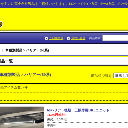
神を主力に完全自社製品をご提供いたします。
LEDヘッドライト加工・テール加工、ポン付
ご利用案内
｜
お問い合せ
商品検索
:
｜
車種別製品 > ハリアー(60系)
商品一覧
車種別製品 > ハリアー(60系)
商品並び替え
:
登録アイテム数
:
7件
60ハリアー後期 三眼専用DRLユニット
12,000円
(税別)
(税込
:
13,200円)
準備中