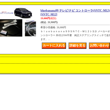
bluebanana99 テレビ/ナビ コントローラ(SNTC-M12)
[SNTC-M12]
19,000円
(税別)
(税込
:
20,900円)
希望小売価格
:
20,000円
ｂｌｕｅｂａｎａｎａ９９ＳＮＴＣ－Ｍ１２トヨタ メーカーオプ
ントローラー 外付けSW不要 純正ステアリングスイッチで走
ます。…
｜
｜