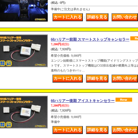
(税込
:
0円)
準備中(ご注文は承れません)
｜
｜
60ハリアー前期 スマートストップキャンセラー
7,200円
(税別)
(税込
:
7,920円)
希望小売価格
:
9,000円
エンジン始動後にスマートストップ機能(アイドリングストップ
トです。スマートストップ機能はCO2排出低減や燃費向上等は
進時のもたつきやバッ…
｜
｜
60ハリアー後期 アイストキャンセラー
7,200円
(税別)
(税込
:
7,920円)
希望小売価格
:
9,000円
準備中
｜
｜