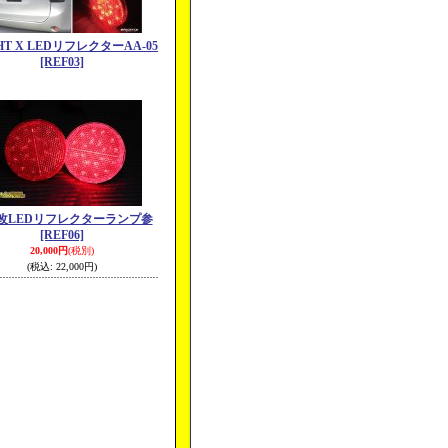
HT X LEDリフレクターAA-05
[REF03]
改LEDリフレクターランプ参
[REF06]
20,000円
(税別)
(税込
:
22,000円)