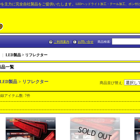
神を主力に完全自社製品をご提供いたします。
LEDヘッドライト加工・テール加工、ポン付
ご利用案内
｜
お問い合せ
商品検索
:
｜
LED製品 > リフレクター
商品一覧
LED製品 > リフレクター
商品並び替え
:
登録アイテム数
:
7件