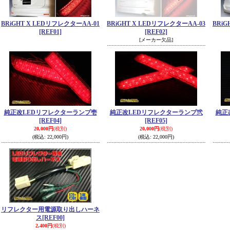
BRiGHT X LEDリフレクターAA-01
BRiGHT X LEDリフレクターAA-03
BRiG
[REF01]
[REF02]
[メーカー欠品]
純正改LEDリフレクターランプ壱
純正改LEDリフレクターランプ弐
純正
[REF04]
[REF05]
20,000円
(税別)
20,000円
(税別)
(税込
:
22,000円)
(税込
:
22,000円)
リフレクター用電源取り出しハーネ
ス
[REF00]
2,400円
(税別)