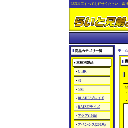
LED加工すべてお任せください。雷
ホーム
商品カテゴリ一覧
車種別製品
C-HR
iQ
SAI
BLADE/ブレイド
RAIZE/ライズ
アクア(10系)
アベンシス(270系)