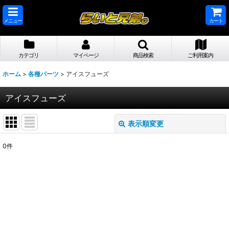
メニュー
カート
カテゴリ
マイページ
商品検索
ご利用案内
ホーム
>
各種パーツ
>
アイスフューズ
アイスフューズ
表示順変更
閉じる
0
件
表示数
:
並び順
:
絞り込む