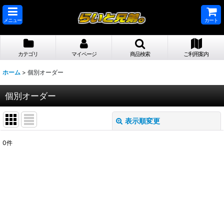
メニュー
カート
カテゴリ
マイページ
商品検索
ご利用案内
ホーム
>
個別オーダー
個別オーダー
表示順変更
閉じる
0
件
表示数
:
並び順
:
絞り込む