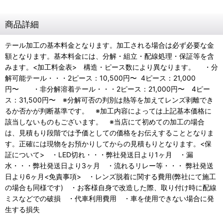
商品詳細
テール加工の基本料金となります。加工される場合は必ず必要な金
額となります。基本料金には、分解・組立・配線処理・保証等を含
みます。<加工料金表> 構造・ピース数により異なります。 ・分
解可能テール・・・2ピース：10,500円〜 4ピース：21,000
円〜 ・非分解溶着テール・・・2ピース：21,000円〜 4ピー
ス：31,500円〜 ※分解可否の判別は熱等を加えてレンズ剥離でき
るか否かが判断基準です。 ※加工内容によっては上記基本価格に
該当しないものもございます。 ※当店にて初めての加工の場合
は、見積もり段階では予価としての価格をお伝えすることとなりま
す。正確には現物をお預かりしてからの見積もりとなります。<保
証について> ・LED切れ・・・弊社発送日より1ヶ月 ・漏
水・・・弊社発送日より3ヶ月 ・流れるリレー等・・・ 弊社発送
日より6ヶ月<免責事項> ・レンズ脱着に関する費用(弊社にて施工
の場合も同様です) ・お客様自身で改造した際、取り付け時に配線
ミスなどでの破損 ・代車利用費用 ・車を使用できない場合に発
生する損失