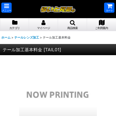
メニュー
カート
カテゴリ
マイページ
商品検索
ご利用案内
ホーム
>
テールレンズ加工
>
テール加工基本料金
テール加工基本料金
[
TAIL01
]