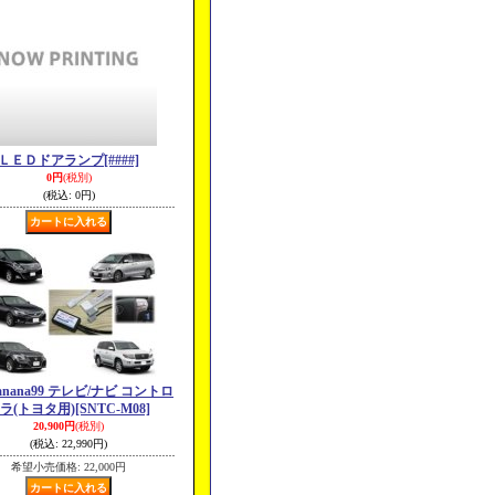
ＬＥＤドアランプ
[####]
0円
(税別)
(税込
:
0円)
banana99 テレビ/ナビ コントロ
ラ(トヨタ用)
[SNTC-M08]
20,900円
(税別)
(税込
:
22,990円)
希望小売価格
:
22,000円