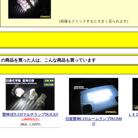
(画像をクリックすると大きく見られます)
この商品を買った人は、こんな商品も買っています
雷神3灯LEDマルチランプ
[RJL02]
ＬＥ
日亜雷神LEDルームランプ
[ROM0
2,000円
(税別)
2]
(税込
:
2,200円)