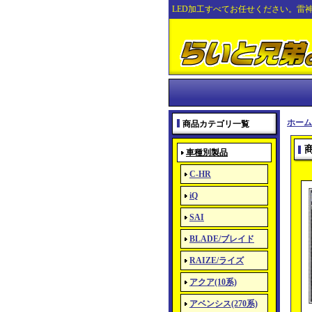
LED加工すべてお任せください。雷
ホーム
商品カテゴリ一覧
車種別製品
C-HR
iQ
SAI
BLADE/ブレイド
RAIZE/ライズ
アクア(10系)
アベンシス(270系)