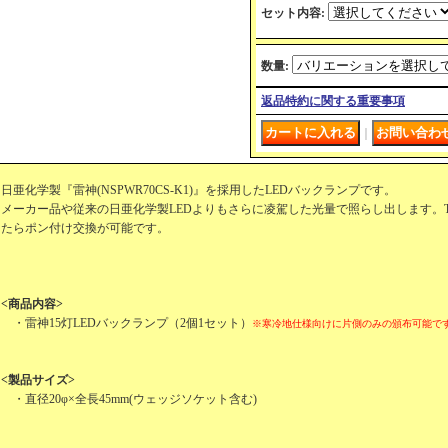
セット内容
:
数量
:
返品特約に関する重要事項
｜
日亜化学製『雷神(NSPWR70CS-K1)』を採用したLEDバックランプです。
メーカー品や従来の日亜化学製LEDよりもさらに凌駕した光量で照らし出します。T
たらポン付け交換が可能です。
<商品内容>
・雷神15灯LEDバックランプ（2個1セット）
※寒冷地仕様向けに片側のみの頒布可能で
<製品サイズ>
・直径20φ×全長45mm(ウェッジソケット含む)