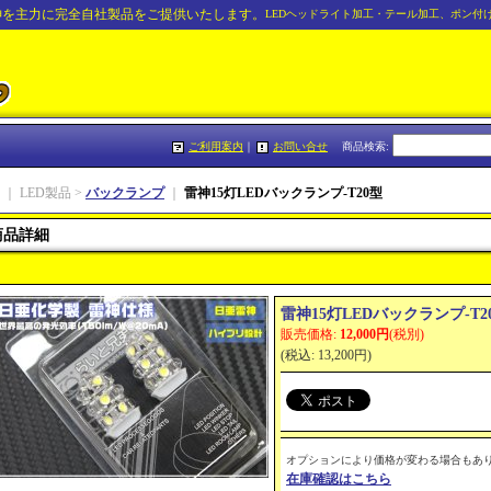
神を主力に完全自社製品をご提供いたします。
LEDヘッドライト加工・テール加工、ポン付
ご利用案内
｜
お問い合せ
商品検索
:
｜ LED製品 >
バックランプ
｜
雷神15灯LEDバックランプ-T20型
商品詳細
雷神15灯LEDバックランプ-T2
販売価格
:
12,000円
(税別)
(税込
:
13,200円
)
オプションにより価格が変わる場合もあ
在庫確認はこちら