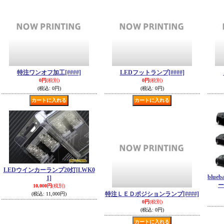
特注ワンオフ加工
[####]
LEDフットランプ
[####]
0円
(税別)
0円
(税別)
(税込
:
0円)
(税込
:
0円)
LEDウインカーランプ20灯
[LWK0
blue
1]
ー
10,000円
(税別)
特注ＬＥＤポジションランプ
[####]
(税込
:
11,000円)
0円
(税別)
(税込
:
0円)