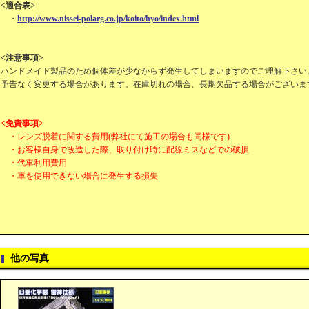
<適合表>
・
http://www.nissei-polarg.co.jp/koito/hyo/index.html
<注意事項>
ハンドメイド製品のため個体差が少なからず発生してしまいますのでご理解下さい
予告なく変更する場合があります。在庫切れの場合、長期欠品する場合がございま
<免責事項>
・レンズ脱着に関する費用(弊社にて施工の場合も同様です)
・お客様自身で改造した際、取り付け時に配線ミスなどでの破損
・代車利用費用
・車を使用できない場合に発生する損失
他の写真