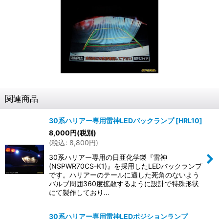
関連商品
30系ハリアー専用雷神LEDバックランプ
[
HRL10
]
8,000
円
(税別)
(
税込
:
8,800
円
)
30系ハリアー専用の日亜化学製『雷神
(NSPWR70CS-K1)』を採用したLEDバックランプ
です。ハリアーのテールに適した死角のないよう
バルブ周囲360度拡散するように設計で特殊形状
にて製作しており…
30系ハリアー専用雷神LEDポジションランプ