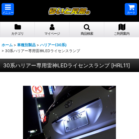
メニュー
カート
カテゴリ
マイページ
商品検索
ご利用案内
ホーム
>
車種別製品
>
ハリアー(30系)
>
30系ハリアー専用雷神LEDライセンスランプ
30系ハリアー専用雷神LEDライセンスランプ
[
HRL11
]