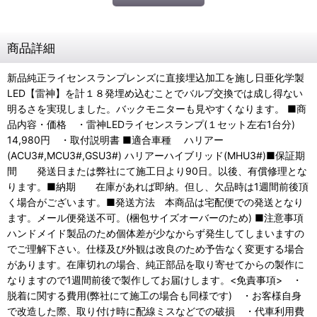
商品詳細
新品純正ライセンスランプレンズに直接埋込加工を施し日亜化学製
LED【雷神】を計１８発埋め込むことでバルブ交換では成し得ない
明るさを実現しました。バックモニターも見やすくなります。 ■商
品内容・価格 ・雷神LEDライセンスランプ(１セット左右1台分)
14,980円 ・取付説明書 ■適合車種 ハリアー
(ACU3#,MCU3#,GSU3#) ハリアーハイブリッド(MHU3#)■保証期
間 発送日または弊社にて施工日より90日。以後、有償修理とな
ります。■納期 在庫があれば即納。但し、欠品時は1週間前後頂
く場合がございます。■発送方法 本商品は宅配便での発送となり
ます。メール便発送不可。(梱包サイズオーバーのため) ■注意事項
ハンドメイド製品のため個体差が少なからず発生してしまいますの
でご理解下さい。仕様及び外観は改良のため予告なく変更する場合
があります。在庫切れの場合、純正部品を取り寄せてからの製作に
なりますので1週間前後で製作してお届けします。<免責事項> ・
脱着に関する費用(弊社にて施工の場合も同様です) ・お客様自身
で改造した際、取り付け時に配線ミスなどでの破損 ・代車利用費