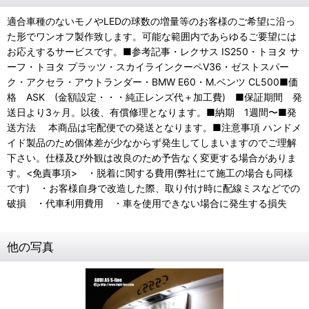
適合車種のないモノやLEDの球数の増量等のお客様のご希望に沿っ
た形でワンオフ製作致します。可能な範囲内であらゆるご要望には
お応えするサービスです。■参考記事・レクサス IS250・トヨタ サ
ーフ・トヨタ プラッツ・スカイラインクーペV36・ゼストスパー
ク・アクセラ・アウトランダー・BMW E60・M.ベンツ CL500■価
格 ASK (金額設定・・・純正レンズ代＋加工費) ■保証期間 発
送日より3ヶ月。以後、有償修理となります。■納期 1週間〜■発
送方法 本商品は宅配便での発送となります。■注意事項 ハンドメ
イド製品のため個体差が少なからず発生してしまいますのでご理解
下さい。仕様及び外観は改良のため予告なく変更する場合がありま
す。<免責事項> ・脱着に関する費用(弊社にて施工の場合も同様
です) ・お客様自身で改造した際、取り付け時に配線ミスなどでの
破損 ・代車利用費用 ・車を使用できない場合に発生する損失
他の写真