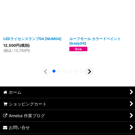
LEDライセンスランプ04
[
NUM04
]
ルーフモール カラードペイント
[
body04
]
12,500
円
(税別)
(
税込
:
13,750
円
)
ホーム
ショッピングカート
Ameba 作業ブログ
お問い合せ