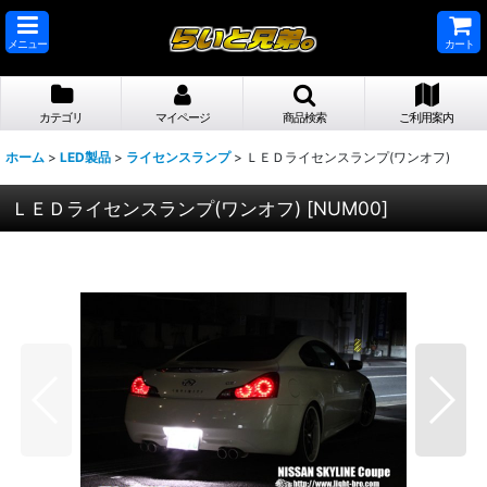
メニュー
カート
カテゴリ
マイページ
商品検索
ご利用案内
ホーム
>
LED製品
>
ライセンスランプ
>
ＬＥＤライセンスランプ(ワンオフ)
ＬＥＤライセンスランプ(ワンオフ)
[
NUM00
]