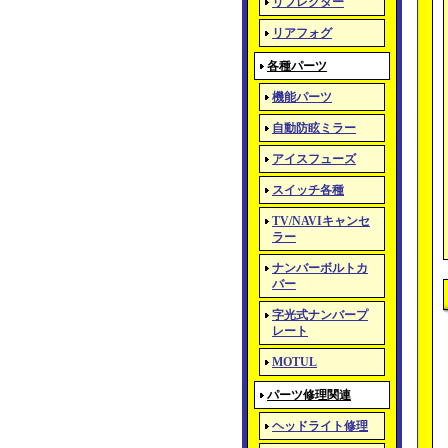
リフレクター
リアフォグ
各種パーツ
機能パーツ
自動防眩ミラー
アイスフューズ
スイッチ各種
TV/NAVIキャンセ
ラー
ナンバーボルトカ
バー
字光式ナンバープ
レート
MOTUL
パーツ修理関連
ヘッドライト修理