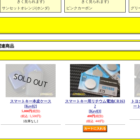
きく見られます)
きく見られます)
サンセットオレンジ(ホンダ)
ピンクカーボン
グリ
関連商品
スマートキー本皮ケース
スマートキー用リチウム電池CR163
トヨ
[Key02]
2
ー
[Key03]
5,000円
(税別)
(税込
:
5,500円)
400円
(税別)
[在庫なし]
(税込
:
440円)