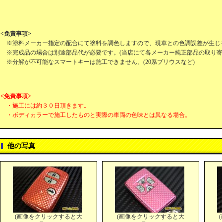
<免責事項>
※塗料メーカー指定の配合にて塗料を調色しますので、現車との色調誤差が生じ
※完成品の場合は別途部品代が必要です。(当店にて各メーカー純正部品の取り寄
※分解が不可能なスマートキーは施工できません。(20系プリウスなど)
<免責事項>
・施工には約３０日頂きます。
・ボディカラーで施工したものと実際の車両の色味とは異なる場合。
他の写真
(画像をクリックすると大
(画像をクリックすると大