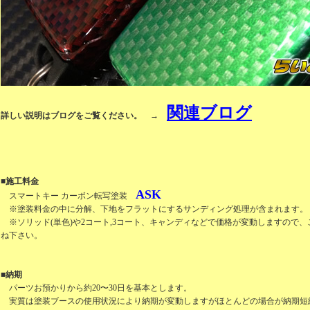
関連ブログ
詳しい説明はブログをご覧ください。 →
■施工料金
ASK
スマートキー カーボン転写塗装
※塗装料金の中に分解、下地をフラットにするサンディング処理が含まれます。
※
ソリッド(単色)や2コート,3コート、キャンディなどで価格が変動しますので
ね下さい。
■納期
パーツお預かりから約20〜30日を基本とします。
実質は塗装ブースの使用状況により納期が変動しますがほとんどの場合が納期短