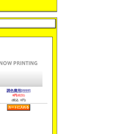
調色費用
[####]
0円
(税別)
(税込
:
0円)