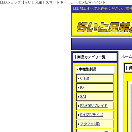
LEDショップ【らいと兄弟】スマートキー カーボン転写ペイント
LED加工すべてお任せください。雷
ホーム
商品カテゴリ一覧
車種別製品
C-HR
iQ
SAI
BLADE/ブレイド
RAIZE/ライズ
アクア(10系)