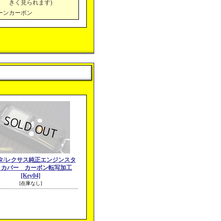
きく見られます)
ーンカーボン
タ/レクサス純正エンジンスタ
トカバー カーボン転写加工
[Key04]
[在庫なし]