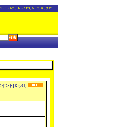
けLEDバルブ、幅広く取り扱っております。
ペイント
[
Key01
]