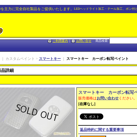
神を主力に完全自社製品をご提供いたします。
LEDヘッドライト加工・テール加工、ポン付
ご利用案内
｜
お問い合せ
商品検索
:
｜ カスタムペイント >
スマートキー
｜
スマートキー カーボン転写ペイント
商品詳細
スマートキー カーボン転写
販売価格は
お問い合わせ
ください。
[在庫なし]
返品特約に関する重要事項