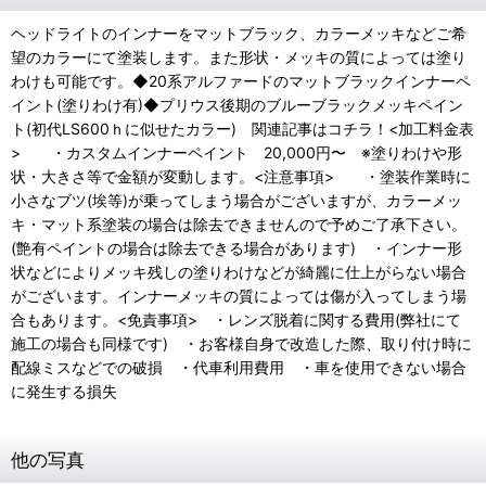
ヘッドライトのインナーをマットブラック、カラーメッキなどご希
望のカラーにて塗装します。また形状・メッキの質によっては塗り
わけも可能です。◆20系アルファードのマットブラックインナーペ
イント(塗りわけ有)◆プリウス後期のブルーブラックメッキペイン
ト(初代LS600ｈに似せたカラー) 関連記事はコチラ！<加工料金表
> ・カスタムインナーペイント 20,000円〜 ※塗りわけや形
状・大きさ等で金額が変動します。<注意事項> ・塗装作業時に
小さなブツ(埃等)が乗ってしまう場合がございますが、カラーメッ
キ・マット系塗装の場合は除去できませんので予めご了承下さい。
(艶有ペイントの場合は除去できる場合があります) ・インナー形
状などによりメッキ残しの塗りわけなどが綺麗に仕上がらない場合
がございます。インナーメッキの質によっては傷が入ってしまう場
合もあります。<免責事項> ・レンズ脱着に関する費用(弊社にて
施工の場合も同様です) ・お客様自身で改造した際、取り付け時に
配線ミスなどでの破損 ・代車利用費用 ・車を使用できない場合
に発生する損失
他の写真