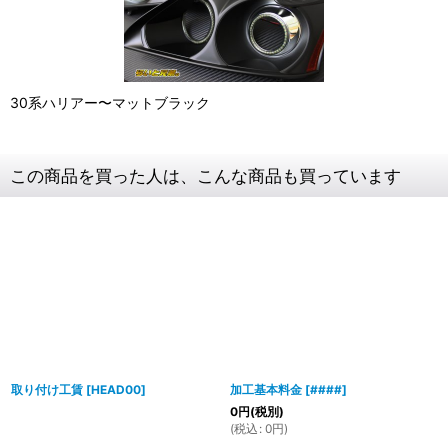
30系ハリアー〜マットブラック
この商品を買った人は、こんな商品も買っています
取り付け工賃
[
HEAD00
]
加工基本料金
[
####
]
0
円
(税別)
(
税込
:
0
円
)