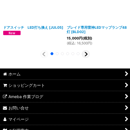
ドアスイッチ LED打ち換え
[
JUL05
]
ブレイド専用雷神LEDマップランプ48
灯
[
BLD02
]
15,000
円
(税別)
(
税込
:
16,500
円
)
ホーム
ショッピングカート
Ameba 作業ブログ
お問い合せ
マイページ