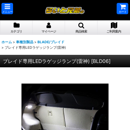
メニュー
カート
カテゴリ
マイページ
商品検索
ご利用案内
ホーム
>
車種別製品
>
BLADE/ブレイド
>
ブレイド専用LEDラゲッジランプ(雷神)
ブレイド専用LEDラゲッジランプ(雷神)
[
BLD06
]