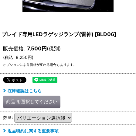
ブレイド専用LEDラゲッジランプ(雷神)
[
BLD06
]
販売価格
:
7,500
円
(税別)
(
税込
:
8,250
円
)
オプションにより価格が変わる場合もあります。
在庫確認はこちら
商品
を選択してください
数量
:
返品特約に関する重要事項