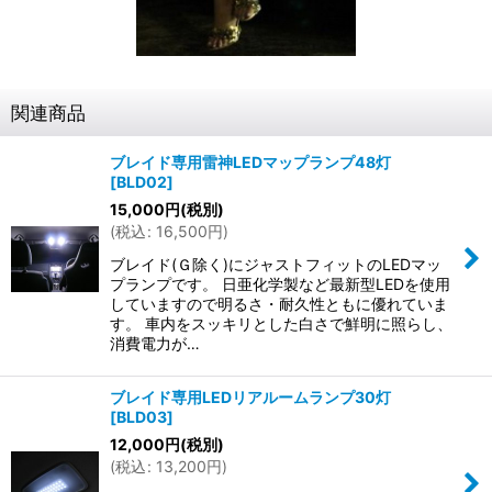
関連商品
ブレイド専用雷神LEDマップランプ48灯
[
BLD02
]
15,000
円
(税別)
(
税込
:
16,500
円
)
ブレイド(Ｇ除く)にジャストフィットのLEDマッ
プランプです。 日亜化学製など最新型LEDを使用
していますので明るさ・耐久性ともに優れていま
す。 車内をスッキリとした白さで鮮明に照らし、
消費電力が…
ブレイド専用LEDリアルームランプ30灯
[
BLD03
]
12,000
円
(税別)
(
税込
:
13,200
円
)