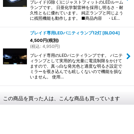
ブレイド(G除く)にジャストフィットのLEDルーム
ランプです。 日亜化学製雷神を採用し明るさ・耐
久性ともに優れています。 純正ランプと同じよう
に残照機能も動作します。 ■商品内容 ・LE…
ブレイド専用LEDバニティランプ12灯
[
BLD04
]
4,500
円
(税別)
(
税込
:
4,950
円
)
ブレイド専用のLEDバニティランプです。 バニテ
ィランプとして実用的な光量に電流制限をかけて
ますので、真っ白な発光色と適度な明るさ設定で
ミラーを覗き込んでも眩しくないので機能を損な
いません。 使用…
この商品を買った人は、こんな商品も買っています