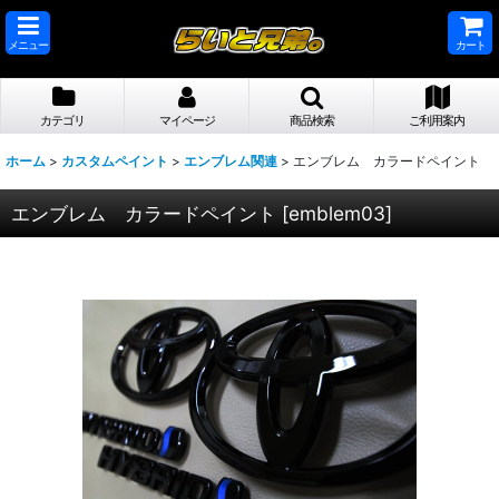
メニュー
カート
カテゴリ
マイページ
商品検索
ご利用案内
ホーム
>
カスタムペイント
>
エンブレム関連
>
エンブレム カラードペイント
エンブレム カラードペイント
[
emblem03
]