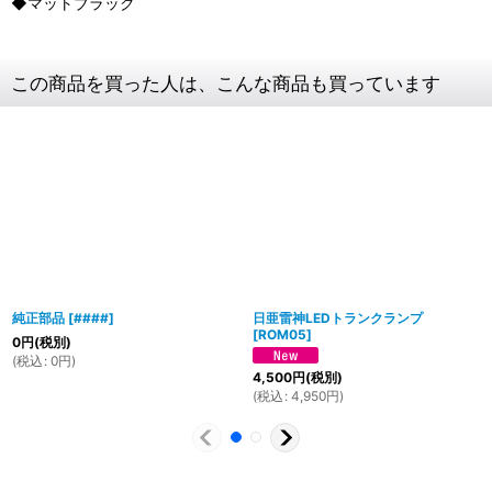
◆マットブラック
この商品を買った人は、こんな商品も買っています
純正部品
[
####
]
日亜雷神LEDトランクランプ
[
ROM05
]
0
円
(税別)
(
税込
:
0
円
)
4,500
円
(税別)
(
税込
:
4,950
円
)