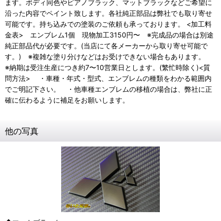
ます。ボディ同色やピアノブラック、マットブラックなどご希望に
沿った内容でペイント致します。各社純正部品は弊社でも取り寄せ
可能です。持ち込みでの塗装のご依頼も承っております。 <加工料
金表> エンブレム1個 現物加工3150円〜 ※完成品の場合は別途
純正部品代が必要です。(当店にて各メーカーから取り寄せ可能で
す。) ※複雑な塗り分けなどはお受けできない場合もあります。
※納期は受注生産につき約7〜10営業日とします。(繁忙時除く)<質
問方法> ・車種・年式・型式、エンブレムの種類をわかる範囲内
でご明記下さい。 ・他車種エンブレムの移植の場合は、弊社に正
確に伝わるように補足をお願いします。
他の写真