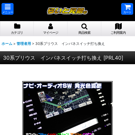
メニュー
カート
カテゴリ
マイページ
商品検索
ご利用案内
ホーム
>
管理者用
>
30系プリウス インパネスイッチ打ち換え
30系プリウス インパネスイッチ打ち換え
[
PRL40
]