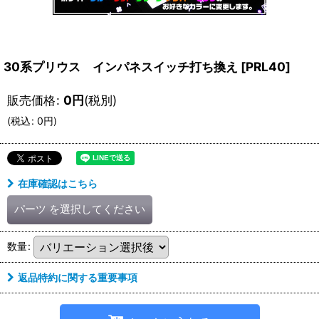
30系プリウス インパネスイッチ打ち換え
[
PRL40
]
販売価格
:
0
円
(税別)
(
税込
:
0
円
)
在庫確認はこちら
パーツ
を選択してください
数量
:
返品特約に関する重要事項