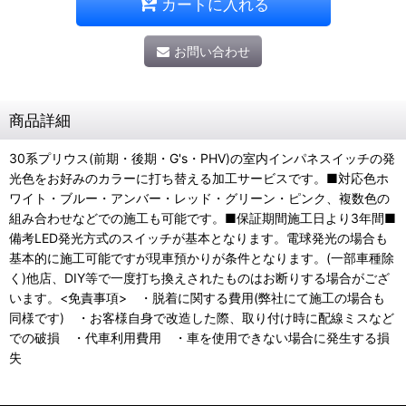
カートに入れる
お問い合わせ
商品詳細
30系プリウス(前期・後期・G's・PHV)の室内インパネスイッチの発
光色をお好みのカラーに打ち替える加工サービスです。■対応色ホ
ワイト・ブルー・アンバー・レッド・グリーン・ピンク、複数色の
組み合わせなどでの施工も可能です。■保証期間施工日より3年間■
備考LED発光方式のスイッチが基本となります。電球発光の場合も
基本的に施工可能ですが現車預かりが条件となります。(一部車種除
く)他店、DIY等で一度打ち換えされたものはお断りする場合がござ
います。<免責事項> ・脱着に関する費用(弊社にて施工の場合も
同様です) ・お客様自身で改造した際、取り付け時に配線ミスなど
での破損 ・代車利用費用 ・車を使用できない場合に発生する損
失