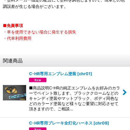
調誤差が生じる場合がございます。
■免責事項
・車を使用できない場合に発生する損失
・代車利用費用
関連商品
C-HR専用エンブレム塗装
[
chr01
]
■商品説明C-HRの純正エンブレムをお好みのカラ
ーでペイント致します。ブラッククロームなどの
キャンディ塗装やマットブラック、ボディ同色な
どのカラード塗装など様々なご要望に対応させて
頂きますので、ご相談…
C-HR専用ブレーキ全灯化ハーネス
[
chr09
]