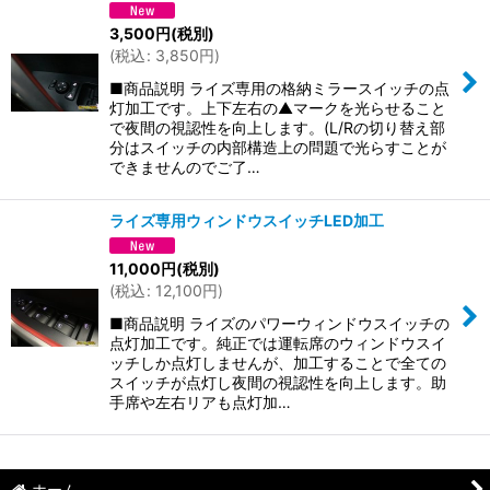
3,500
円
(税別)
(
税込
:
3,850
円
)
■商品説明 ライズ専用の格納ミラースイッチの点
灯加工です。上下左右の▲マークを光らせること
で夜間の視認性を向上します。(L/Rの切り替え部
分はスイッチの内部構造上の問題で光らすことが
できませんのでご了…
ライズ専用ウィンドウスイッチLED加工
11,000
円
(税別)
(
税込
:
12,100
円
)
■商品説明 ライズのパワーウィンドウスイッチの
点灯加工です。純正では運転席のウィンドウスイ
ッチしか点灯しませんが、加工することで全ての
スイッチが点灯し夜間の視認性を向上します。助
手席や左右リアも点灯加…
ホーム