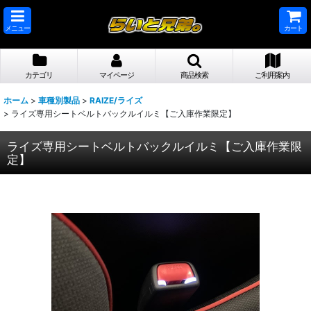
メニュー
カート
カテゴリ
マイページ
商品検索
ご利用案内
ホーム
>
車種別製品
>
RAIZE/ライズ
>
ライズ専用シートベルトバックルイルミ【ご入庫作業限定】
ライズ専用シートベルトバックルイルミ【ご入庫作業限
定】