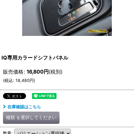
IQ専用カラードシフトパネル
販売価格
:
16,800
円
(税別)
(
税込
:
18,480
円
)
在庫確認はこちら
種類
を選択してください
数量
: