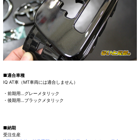
■適合車種
IQ AT車（MT車両には適合しません）
・前期用…グレーメタリック
・後期用…ブラックメタリック
■納期
受注生産