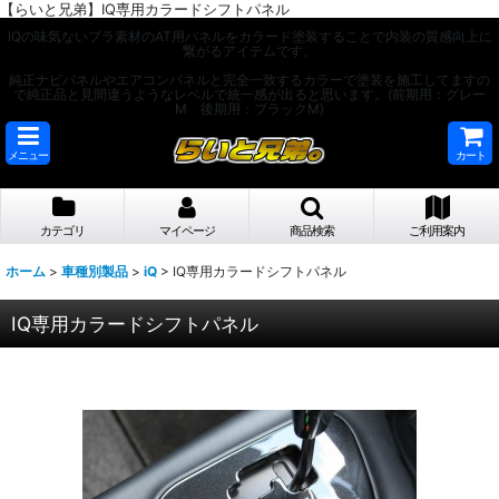
【らいと兄弟】IQ専用カラードシフトパネル
IQの味気ないプラ素材のAT用パネルをカラード塗装することで内装の質感向上に
繋がるアイテムです。
純正ナビパネルやエアコンパネルと完全一致するカラーで塗装を施工してますの
で純正品と見間違うようなレベルで統一感が出ると思います。(前期用：グレー
M 後期用：ブラックM)
メニュー
カート
カテゴリ
マイページ
商品検索
ご利用案内
ホーム
>
車種別製品
>
iQ
>
IQ専用カラードシフトパネル
IQ専用カラードシフトパネル