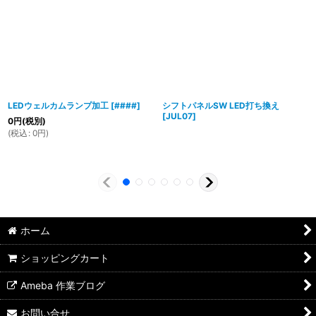
LEDウェルカムランプ加工
[
####
]
シフトパネルSW LED打ち換え
[
JUL07
]
0
円
(税別)
(
税込
:
0
円
)
ホーム
ショッピングカート
Ameba 作業ブログ
お問い合せ