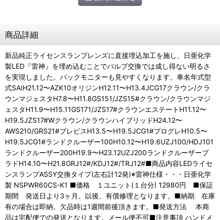
商品詳細
新品純正ライセンスランプレンズに直接埋込加工を施し、日亜化学
製LED『雷神』を埋め込むことでバルブ交換では成し得ない明るさ
を実現しました。バックモニターも見やすくなります。車名年式型
式SAIH21.12〜AZK10オリジンH12.11〜H13.4JCG17クラウン/クラ
ウンマジェスタH7.8〜H11.8GS151/JZS15#クラウン/クラウンマジ
ェスタH11.9〜H15.11GS171/JZS17#クラウンエステートH11.12〜
H19.5JZS17#Wクラウン/クラウンハイブリッドH24.12〜
AWS210/GRS21#ブレビスH13.5〜H19.5JCG1#プログレH10.5〜
H19.5JCG1#ランドクルーザー100H10.12〜H19.6UZJ100/HDJ101
ランドクルーザー200H19.9〜H23.12UZJ200ランドクルーザープ
ラドH14.10〜H21.8GRJ12#/KDJ12#/TRJ12#■商品内容LEDライセ
ンスランプASSY交換タイプ(左右計12発)※雷神仕様・・・日亜化学
製 NSPWR60CS-K1 ■価格 １ユニット(１台分) 12980円 ■保証
期間 発送日より3ヶ月。以後、有償修理となります。■納期 在庫
有の場合は即納。欠品時は1週間前後頂きます。■発送方法 本商
品は宅配便での発送となります。メール便不可■注意事項 ハンドメ