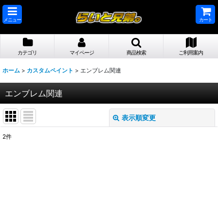
メニュー
カート
カテゴリ
マイページ
商品検索
ご利用案内
ホーム
>
カスタムペイント
>
エンブレム関連
エンブレム関連
表示順変更
閉じる
2
件
表示数
:
並び順
:
絞り込む