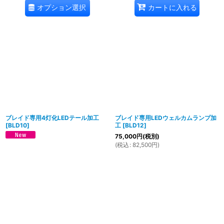
オプション選択
カートに入れる
ブレイド専用4灯化LEDテール加工
ブレイド専用LEDウェルカムランプ加
[
BLD10
]
工
[
BLD12
]
75,000
円
(税別)
(
税込
:
82,500
円
)