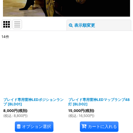
表示順変更
閉じる
14
件
表示数
:
並び順
:
絞り込む
ブレイド専用雷神LEDポジションラン
ブレイド専用雷神LEDマップランプ48
プ
[
BLD01
]
灯
[
BLD02
]
8,000
円
(税別)
15,000
円
(税別)
(
税込
:
8,800
円
)
(
税込
:
16,500
円
)
オプション選択
カートに入れる