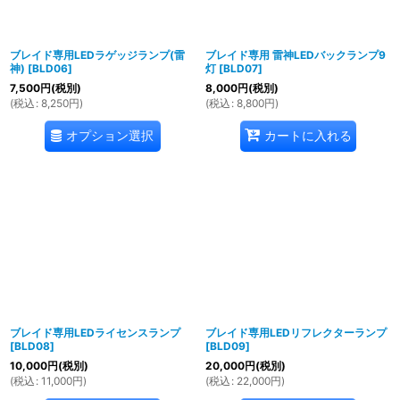
ブレイド専用LEDラゲッジランプ(雷
ブレイド専用 雷神LEDバックランプ9
神)
[
BLD06
]
灯
[
BLD07
]
7,500
円
(税別)
8,000
円
(税別)
(
税込
:
8,250
円
)
(
税込
:
8,800
円
)
オプション選択
カートに入れる
ブレイド専用LEDライセンスランプ
ブレイド専用LEDリフレクターランプ
[
BLD08
]
[
BLD09
]
10,000
円
(税別)
20,000
円
(税別)
(
税込
:
11,000
円
)
(
税込
:
22,000
円
)