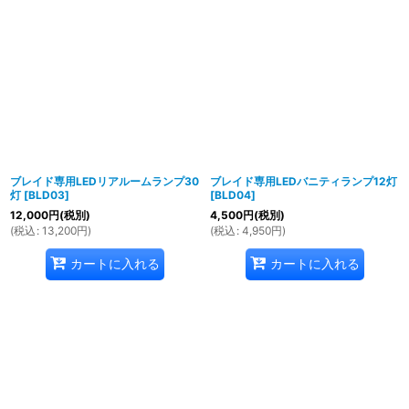
ブレイド専用LEDリアルームランプ30
ブレイド専用LEDバニティランプ12灯
灯
[
BLD03
]
[
BLD04
]
12,000
円
(税別)
4,500
円
(税別)
(
税込
:
13,200
円
)
(
税込
:
4,950
円
)
カートに入れる
カートに入れる