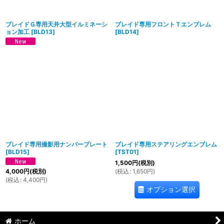
ブレイドＧ専用天井大型イルミネーシ
ブレイド専用フロントＴエンブレム
ョン加工
[
BLD13
]
[
BLD14
]
ブレイド専用撮影用ナンバープレート
ブレイド専用ステアリングエンブレム
[
BLD15
]
[
TST01
]
1,500
円
(税別)
(
税込
:
1,650
円
)
4,000
円
(税別)
(
税込
:
4,400
円
)
オプション選択
ホーム