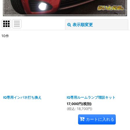
表示順変更
閉じる
10
件
表示数
:
並び順
:
絞り込む
IQ専用インパネ打ち換え
IQ専用ルームランプ増設キット
17,000
円
(税別)
(
税込
:
18,700
円
)
カートに入れる